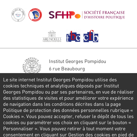
Institut Georges Pompidou
6 rue Beaubourg
75004 Paris
Le site internet Institut Georges Pompidou utilise des
Tél. : 01 44 78 41 22
cookies techniques et analytiques déposés par Institut
Georges Pompidou ou par ses partenaires, en vue de réaliser
Stay in touch
des statistiques de visites et pour améliorer votre expérience
de navigation dans les conditions décrites dans la page
CONTACT FORM
Politique de protection des données personnelles rubrique «
Cookies ». Vous pouvez accepter, refuser le dépôt de tous les
Follow us
cookies ou paramétrer vos choix en cliquant sur le bouton «
Personnaliser ». Vous pouvez retirer à tout moment votre
consentement en cliquant sur Gestion des cookies en pied de