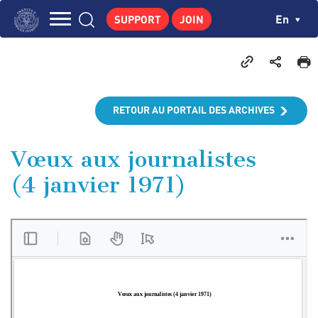
Skip
Cookies management panel
Ch
En
SUPPORT
JOIN
to
Navigation
main
THE INSTITUTE
content
principale
GEORGES POMPIDOU
CENTRE DE RECHERCHES
RETOUR AU PORTAIL DES ARCHIVES
PUBLICATIONS
NEWS
Vœux aux journalistes
(4 janvier 1971)
PEDAGOGICAL AREA