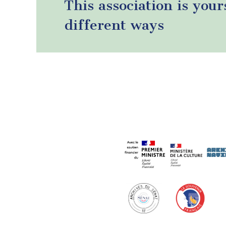
This association is your
different ways