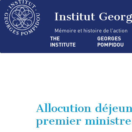
Skip
Cookies management panel
to
Institut Geor
main
content
Mémoire et histoire de l'action
Navigation
THE 
GEORGES 
INSTITUTE
POMPIDOU
principale
Allocution déjeu
premier ministre