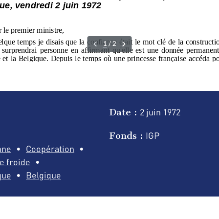
Date :
2 juin
1972
Fonds :
IGP
nne
Coopération
e froide
que
Belgique