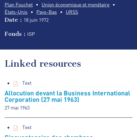
Plan Fouchet
Union économique et monétaire
États-Unis
Pays-Bas
URSS
Date :
18 juin
1972
Fonds :
IGP
Linked resources
Text
Allocution devant la Business International
Corporation (27 mai 1963)
27 mai 1963
Text