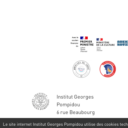
Institut Georges
Pompidou
6 rue Beaubourg
75004 Paris
Le site internet Institut Georges Pompidou utilise des cookies tech
Tél. : 01 44 78 41 22