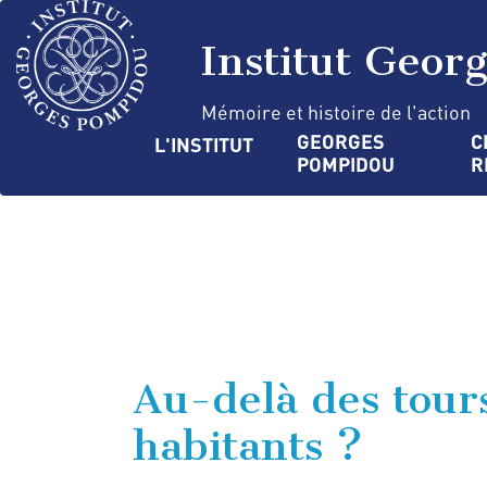
Aller
Panneau de gestion des cookies
au
Institut Geor
contenu
principal
Mémoire et histoire de l'action
Navigation
GEORGES 
C
L'INSTITUT
POMPIDOU
R
principale
Au-delà des tours
habitants ?