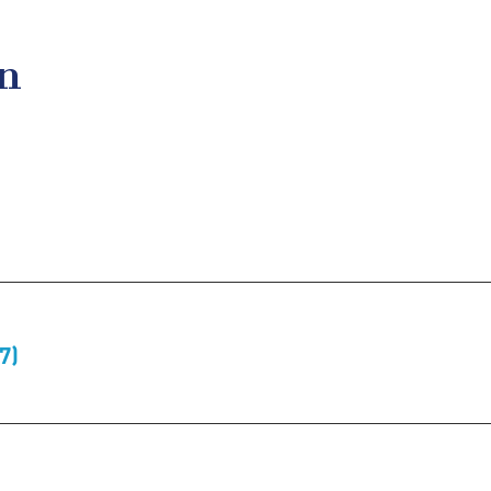
en
7)