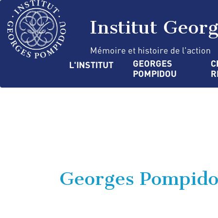
Aller
Panneau de gestion des cookies
au
Institut Geor
contenu
principal
Mémoire et histoire de l'action
Navigation
GEORGES 
C
L'INSTITUT
POMPIDOU
R
principale
Georges Pompidou