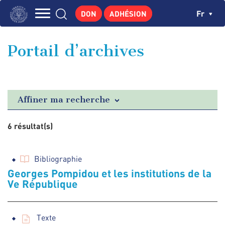
Aller
Panneau de gestion des cookies
Ch
Fr
DON
ADHÉSION
au
Navigation
contenu
L'INSTITUT
principal
principale
Portail d’archives
GEORGES POMPIDOU
CENTRE DE RECHERCHES
PUBLICATIONS
Affiner ma recherche
ACTUALITÉS
6 résultat(s)
ENSEIGNEMENT
Bibliographie
Georges Pompidou et les institutions de la
Ve République
Texte