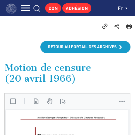
Aller
Panneau de gestion des cookies
Ch
Fr
DON
ADHÉSION
au
Navigation
contenu
L'INSTITUT
principal
principale
GEORGES POMPIDOU
CENTRE DE RECHERCHES
RETOUR AU PORTAIL DES ARCHIVES
PUBLICATIONS
ACTUALITÉS
Motion de censure
(20 avril 1966)
ENSEIGNEMENT