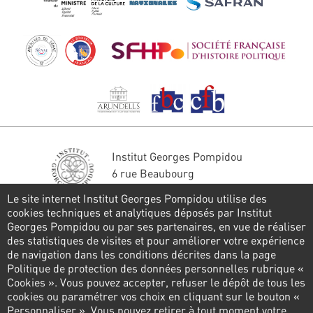
Institut Georges Pompidou
6 rue Beaubourg
75004 Paris
Le site internet Institut Georges Pompidou utilise des
Tél. : 01 44 78 41 22
cookies techniques et analytiques déposés par Institut
Georges Pompidou ou par ses partenaires, en vue de réaliser
Restons en contact
des statistiques de visites et pour améliorer votre expérience
de navigation dans les conditions décrites dans la page
FORMULAIRE DE CONTACT
Politique de protection des données personnelles rubrique «
Cookies ». Vous pouvez accepter, refuser le dépôt de tous les
Suivez-nous
cookies ou paramétrer vos choix en cliquant sur le bouton «
Personnaliser ». Vous pouvez retirer à tout moment votre