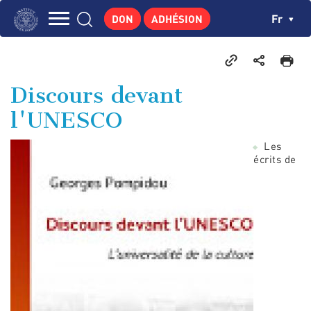
Aller
Panneau de gestion des cookies
Ch
Fr
DON
ADHÉSION
au
Navigation
contenu
L'INSTITUT
principal
principale
GEORGES POMPIDOU
Discours devant
CENTRE DE RECHERCHES
l'UNESCO
PUBLICATIONS
Les
ACTUALITÉS
écrits de
ENSEIGNEMENT