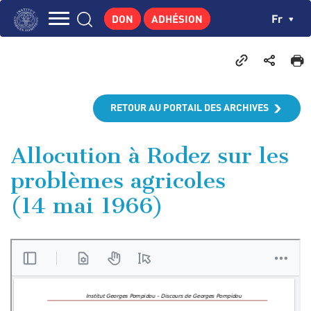
Aller
Panneau de gestion des cookies
Ch
Fr
DON
ADHÉSION
au
Navigation
contenu
L'INSTITUT
principal
principale
GEORGES POMPIDOU
CENTRE DE RECHERCHES
RETOUR AU PORTAIL DES ARCHIVES
PUBLICATIONS
ACTUALITÉS
Allocution à Rodez sur les
problèmes agricoles
ENSEIGNEMENT
(14 mai 1966)