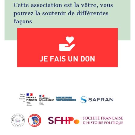
Cette association est la vôtre, vous
pouvez la soutenir de différentes
façons
JE FAIS UN DON