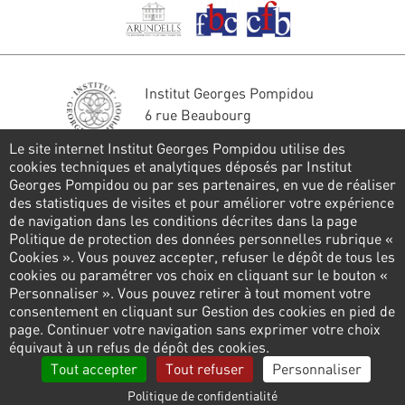
Institut Georges Pompidou
6 rue Beaubourg
75004 Paris
Le site internet Institut Georges Pompidou utilise des
Tél. : 01 44 78 41 22
cookies techniques et analytiques déposés par Institut
Georges Pompidou ou par ses partenaires, en vue de réaliser
Restons en contact
des statistiques de visites et pour améliorer votre expérience
de navigation dans les conditions décrites dans la page
FORMULAIRE DE CONTACT
Politique de protection des données personnelles rubrique «
Cookies ». Vous pouvez accepter, refuser le dépôt de tous les
Suivez-nous
cookies ou paramétrer vos choix en cliquant sur le bouton «
Personnaliser ». Vous pouvez retirer à tout moment votre
consentement en cliquant sur Gestion des cookies en pied de
page. Continuer votre navigation sans exprimer votre choix
Pied
équivaut à un refus de dépôt des cookies.
de
Politique de confidentialité
Gestion des cookies
Tout accepter
Tout refuser
Personnaliser
page
Liens
Mentions légales
Contactez-nous
Presse
Politique de confidentialité