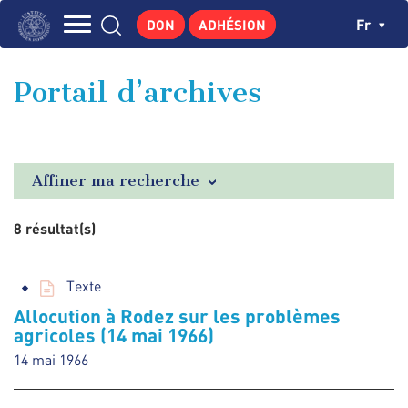
Aller
Panneau de gestion des cookies
Ch
Fr
DON
ADHÉSION
au
Navigation
contenu
L'INSTITUT
principal
principale
Portail d’archives
GEORGES POMPIDOU
CENTRE DE RECHERCHES
PUBLICATIONS
Affiner ma recherche
ACTUALITÉS
8 résultat(s)
ENSEIGNEMENT
Texte
Allocution à Rodez sur les problèmes
agricoles (14 mai 1966)
14 mai 1966