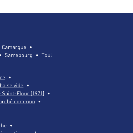
Camargue
Sarrebourg
Toul
ire
chaise vide
 Saint-Flour (1971)
 Marché commun
che