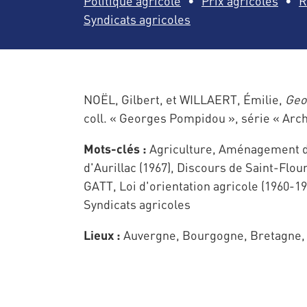
Politique agricole
Prix agricoles
R
Syndicats agricoles
NOËL, Gilbert, et WILLAERT, Émilie,
Geo
coll. « Georges Pompidou », série « Archi
Mots-clés :
Agriculture, Aménagement du 
d'Aurillac (1967), Discours de Saint-Fl
GATT, Loi d'orientation agricole (1960-1
Syndicats agricoles
Lieux :
Auvergne, Bourgogne, Bretagne, 