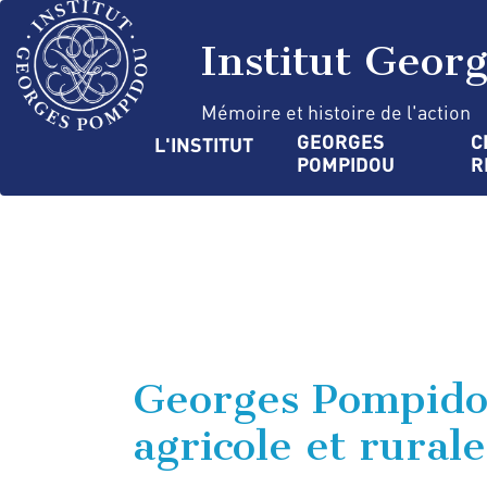
Aller
Panneau de gestion des cookies
au
Institut Geor
contenu
principal
Mémoire et histoire de l'action
Navigation
GEORGES 
C
L'INSTITUT
POMPIDOU
R
principale
Georges Pompidou
agricole et rurale