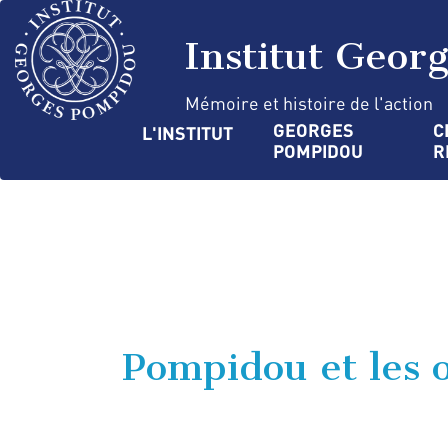
Aller
Panneau de gestion des cookies
au
Institut Geor
contenu
principal
Mémoire et histoire de l'action
Navigation
GEORGES 
C
L'INSTITUT
POMPIDOU
R
principale
Pompidou et les o